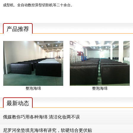
成型机、全自动数控异型切割机等二十余台。
产品推荐
整泡海绵
整泡海绵
最新动态
俄媒教你巧用各种海绵 清洁化妆两不误
尼罗河坐垫填充海绵有讲究，软硬结合更伏贴