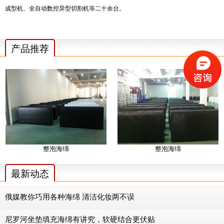
成型机、全自动数控异型切割机等二十余台。
产品推荐
整泡海绵
整泡海绵
最新动态
俄媒教你巧用各种海绵 清洁化妆两不误
尼罗河坐垫填充海绵有讲究，软硬结合更伏贴