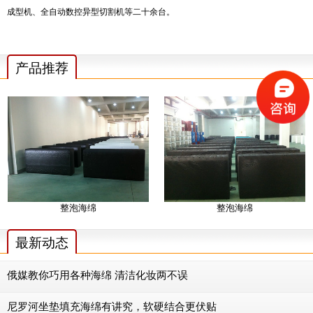
成型机、全自动数控异型切割机等二十余台。
产品推荐
整泡海绵
整泡海绵
最新动态
俄媒教你巧用各种海绵 清洁化妆两不误
尼罗河坐垫填充海绵有讲究，软硬结合更伏贴