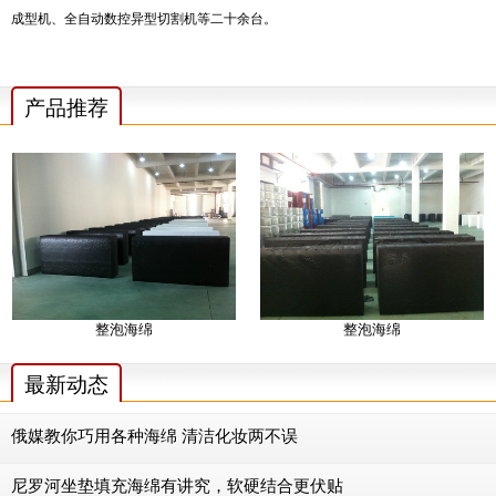
成型机、全自动数控异型切割机等二十余台。
产品推荐
整泡海绵
整泡海绵
最新动态
俄媒教你巧用各种海绵 清洁化妆两不误
尼罗河坐垫填充海绵有讲究，软硬结合更伏贴